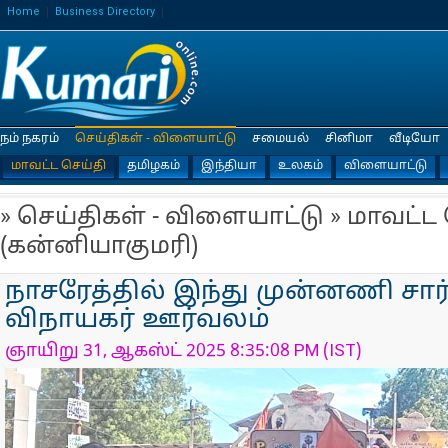
Home
Business Directory
நம் நகரம்
செய்திகள் - விளையாட்டு
சமையல்
சினிமா
வீடியோ
மாவட்ட செய்தி
தமிழகம்
இந்தியா
உலகம்
விளையாட்டு
» செய்திகள் - விளையாட்டு » மாவட்ட
(கன்னியாகுமரி)
நாசரேத்தில் இந்து முன்னணி சார்
விநாயகர் ஊர்வலம்
ஞாயிறு 31, ஆகஸ்ட் 2025 8:35:08 PM (IST)