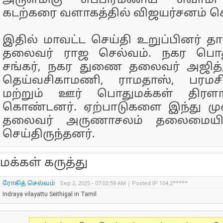
அருள்மிகு சுப்பிரமணிய சுவாமி
கடற்கரை வளாகத்தில் விஜயர்சனம் செய
இதில் மாவட்ட செய்தி உறுப்பினர் தா
தலைவர் ராஜ செல்வம். நகர பொத
சங்கர், நகர துணை தலைவர் அஜித்,
தெய்வசிகாமணி, ராமதாஸ், பரமசிவம
மற்றும் ஊர் பொதுமக்கள் திரள
கொண்டனர். ஏற்பாடுகளை இந்து ம
தலைவர் அருணாசலம் தலைமையில்
செய்திருந்தனர்.
மக்கள் கருத்து
ரோகித் செல்வம்
Sep 2, 2025 - 07:02:59 AM | Posted IP 104.2*****
Indraya vilayattu Seithigal in Tamil