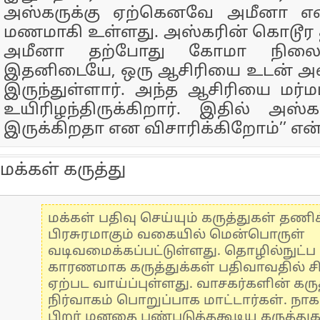
அஸ்​கருக்கு ஏற்​கெனவே அமீனா என்
மண​மாகி உள்​ளது. அஸ்கரின் கொடூர த
அமீனா தற்​போது கோமா நிலை​யி
இதனிடையே, ஒரு ஆசிரியை உடன் அஸ்​
இருந்​துள்​ளார். அந்த ஆசிரியை மர்​
உயி​ரிழந்​திருக்​கிறார். இதில் அஸ்
இருக்கிறதா என விசாரிக்கிறோம்’’ என
மக்கள் கருத்து
மக்கள் பதிவு செய்யும் கருத்துகள் தண
பிரசுரமாகும் வகையில் மென்பொருள்
வடிவமைக்கப்பட்டுள்ளது. தொழில்நுட்
காரணமாக கருத்துக்கள் பதிவாவதில் ச
ஏற்பட வாய்ப்புள்ளது. வாசகர்களின் கருத
நிர்வாகம் பொறுப்பாக மாட்டார்கள். நாக
பிறர் மனதை புண்படுத்தகூடிய கருத்து