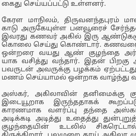
கைது செய்​யப்​பட்டு உள்​ளனர்.
கேரள மாநிலம், திருவனந்தபுரம் மாவட
காடு அருகே​யுள்ள பனவூரைச் சேர்ந்​த
இவரது கணவர் அகில் இரு ஆண்​டு​களுக
கொலை செய்து கொண்டார். கணவரை
ஒன்​றரை வயது ஆண் குழந்தை அர்​ஷ
யாக வசித்து வந்​தார். இதன் பிறகு அஸ
பவருடன் அவருக்கு பழக்​கம் ஏற்​பட்​டது
மணம் செய்​யாமல் ஒன்​றாக வாழ்ந்து வந
அஸ்​கர், அகிலா​வின் தனிமைக்கு க
இடையூறாக இருந்​த​தாகக் கூறப்​பட
காரண​மாக வளர்ப்பு தந்தை அஸ்​கர
அடிக்​கடி அடித்து உதைத்து துன்​புறுத்
குழந்​தை​யின் உடலில் சிகரெட்​ட
திருக்கிறார். பலமுறை தாய் அகிலா மு