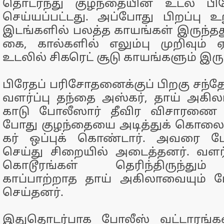
தொடர்ந்து குழந்​தை​யின் உடல் 
செய்​யப்​பட்​டது. அப்​போது பிறப்பு 
இடங்​களில் பலத்த காயங்​கள் இருந்​தத
கை, கால்​களில் எலும்பு முறி​வும் ஏற்​
உடலில் சிகரெட் சூடு காயங்​களும் இரு
பிரேதப் பரிசோதனைக்​குப் பிறகு சந்​தே
வளர்ப்பு தந்தை அஸ்​கர், தாய் அகிலா
காடு போலீ​ஸார் தீவிர விசா​ரணை நட
போது குழந்​தையை அடித்​துக் கொலை
கர் ஒப்​புக் கொண்​டார். அவரை 
செய்து சிறை​யில் அடைத்​தனர். வளர்
கொடூரங்​கள் தெரிந்​திருந்​து
காப்பாற்றாத தாய் அகிலா​வை​யும் 
செய்​தனர்.
இதுதொடர்​பாக போலீஸ் வட்​டாரங்​க