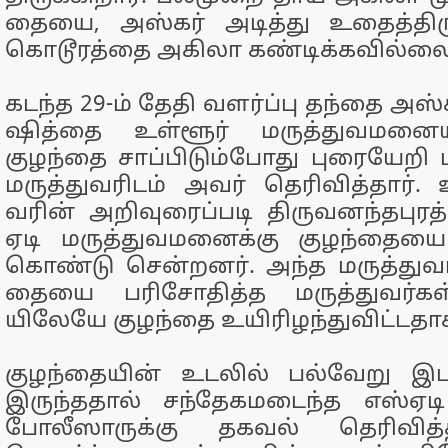
தையை, அஸ்​கர் அடித்து உதைத்​திருக
கொடூரத்தை அகிலா கண்​டிக்​க​வில்​லை
கடந்த 29-ம் தேதி வளர்ப்பு தந்தை அஸ்​க
ஷித்தை உள்​ளூர் மருத்​து​வ​மனை​யி
குழந்தை சாப்​பிடும்​போது புரையேறி மய
மருத்​து​வரிடம் அவர் தெரிவித்​தார். உ
வரின் அறி​வுரைப்​படி திருவனந்தபுரத்
ஏடி மருத்​து​வ​மனைக்கு குழந்​தையை
கொண்டு சென்​றனர். அந்த மருத்துவம
தையை பரிசோ​தித்த மருத்​து​வர்​க
யிலேயே குழந்தை உயி​ரிழந்​து​விட்​ட​த
குழந்​தை​யின் உடலில் பல்​வேறு இட
இருந்​த​தால் சந்​தேகமடைந்த எஸ்​ஏடி ம
போலீ​ஸாருக்கு தகவல் தெரி​வித