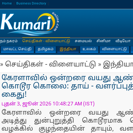
Home
Business Directory
நம் நகரம்
செய்திகள் - விளையாட்டு
சமையல்
சினிமா
வீடியோ
மாவட்ட செய்தி
தமிழகம்
இந்தியா
உலகம்
விளையாட்டு
» செய்திகள் - விளையாட்டு » இந்திய
கேரளாவில் ஒன்றரை வயது ஆண்
கொடூர கொலை: தாய் - வளர்ப்புத
கைது!
புதன் 3, ஜூன் 2026 10:48:27 AM (IST)
கேரளாவில் ஒன்​றரை வயது ஆண்
அடித்து துன்​புறுத்தி கொடூரமா
வழக்கில் குழந்​தை​யின் தாயும், வளர்