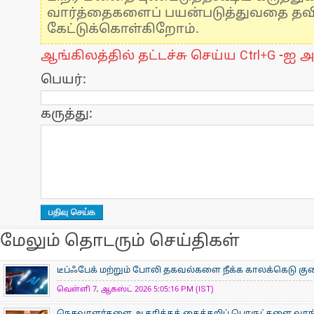
வார்த்தைகளைப் பயன்படுத்துவதை தவிர்
கேட்டுக்கொள்கிறோம்.
ஆங்கிலத்தில் தட்டச்சு செய்ய Ctrl+G -ஐ அ
பெயர்:
கருத்து:
மேலும் தொடரும் செய்திகள்
டீப்ஃபேக் மற்றும் போலி தகவல்களை நீக்க காலக்கெடு குறைப
வெள்ளி 7, ஆகஸ்ட் 2026 5:05:16 PM (IST)