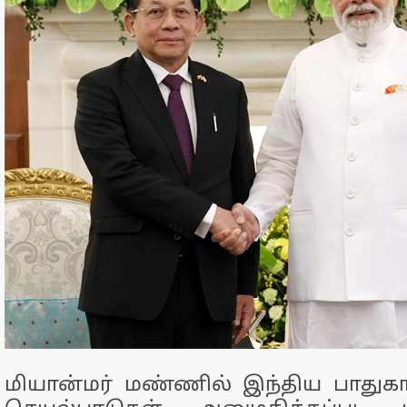
மியான்மர் மண்ணில் இந்திய பாதுகாப