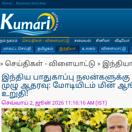
Home
Business Directory
நம் நகரம்
செய்திகள் - விளையாட்டு
சமையல்
சினிமா
வீடியோ
மாவட்ட செய்தி
தமிழகம்
இந்தியா
உலகம்
விளையாட்டு
» செய்திகள் - விளையாட்டு » இந்திய
இந்திய பாதுகாப்பு நலன்களுக்கு
முழு ஆதரவு: மோடியிடம் மின் ஆ
உறுதி!
செவ்வாய் 2, ஜூன் 2026 11:16:16 AM (IST)